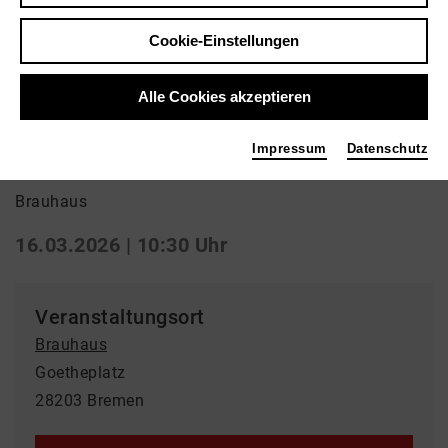
Cookie-Einstellungen
Zurück
|
Übersicht
Special
Alle Cookies akzeptieren
Der rote Baum
Impressum
Datenschutz
Brauhaus
16.03.2026 | 10:30 Uhr
Veranstaltungsort
Brauhaus
Goetheplatz
28203 Bremen