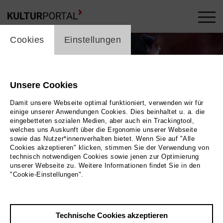
cookie_layer
Cookies
Einstellungen
Unsere Cookies
Damit unsere Webseite optimal funktioniert, verwenden wir für
einige unserer Anwendungen Cookies. Dies beinhaltet u. a. die
eingebetteten sozialen Medien, aber auch ein Trackingtool,
welches uns Auskunft über die Ergonomie unserer Webseite
sowie das Nutzer*innenverhalten bietet. Wenn Sie auf "Alle
Cookies akzeptieren" klicken, stimmen Sie der Verwendung von
technisch notwendigen Cookies sowie jenen zur Optimierung
unserer Webseite zu. Weitere Informationen findet Sie in den
"Cookie-Einstellungen".
der Bühne stehen zwei Personen mit den Rücken
e dritte Person, deren Gesicht durch eine große
kung verdeckt ist, trägt einen großen Würfel. |
Technische Cookies akzeptieren