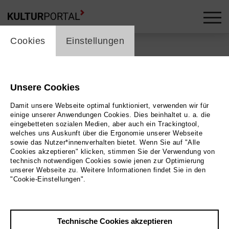
cookie_layer
Cookies
Einstellungen
Zurück
|
Übersicht
Brauhaus
Unsere Cookies
Damit unsere Webseite optimal funktioniert, verwenden wir für
einige unserer Anwendungen Cookies. Dies beinhaltet u. a. die
eingebetteten sozialen Medien, aber auch ein Trackingtool,
mehr an diesem Ort ...
welches uns Auskunft über die Ergonomie unserer Webseite
sowie das Nutzer*innenverhalten bietet. Wenn Sie auf "Alle
Cookies akzeptieren" klicken, stimmen Sie der Verwendung von
technisch notwendigen Cookies sowie jenen zur Optimierung
unserer Webseite zu. Weitere Informationen findet Sie in den
25.08.2026 | 10:30 Uhr
"Cookie-Einstellungen".
Drinnen und Draußen
26.08.2026 | 10:30 Uhr
Technische Cookies akzeptieren
Drinnen und Draußen