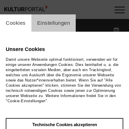
cookie_layer
Kalender -
Cookies
Einstellungen
label_date
label_search
Unsere Cookies
Damit unsere Webseite optimal funktioniert, verwenden wir für
label_category
einige unserer Anwendungen Cookies. Dies beinhaltet u. a. die
eingebetteten sozialen Medien, aber auch ein Trackingtool,
welches uns Auskunft über die Ergonomie unserer Webseite
label_location
sowie das Nutzer*innenverhalten bietet. Wenn Sie auf "Alle
Cookies akzeptieren" klicken, stimmen Sie der Verwendung von
technisch notwendigen Cookies sowie jenen zur Optimierung
unserer Webseite zu. Weitere Informationen findet Sie in den
Filter zurücksetzen
"Cookie-Einstellungen".
Technische Cookies akzeptieren