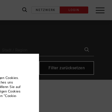
NETZWERK
LOGIN
label_search
resse eintragen
Filter zurücksetzen
gen Cookies.
lches uns
 Wenn Sie auf
digen Cookies
en "Cookie-