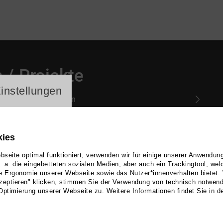
 / Projekte
ayer
instellungen
Ad
kies
seite optimal funktioniert, verwenden wir für einige unserer Anwendun
u. a. die eingebetteten sozialen Medien, aber auch ein Trackingtool, we
e Ergonomie unserer Webseite sowie das Nutzer*innenverhalten bietet.
zeptieren" klicken, stimmen Sie der Verwendung von technisch notwen
Optimierung unserer Webseite zu. Weitere Informationen findet Sie in d