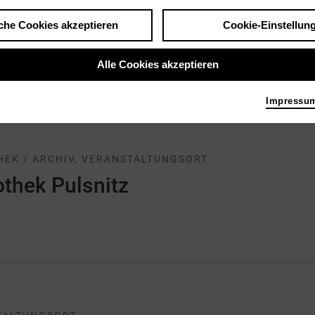
G / FÖRDERPREIS
che Cookies akzeptieren
Cookie-Einstellun
ung Schloss Dyck
Alle Cookies akzeptieren
Impressu
HEK / ARCHIV, VERANSTALTUNGSORT
othek Pulsnitz