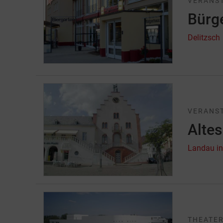
VERANS
Bürg
Delitzsch
VERANST
Alte
Landau in
THEATER