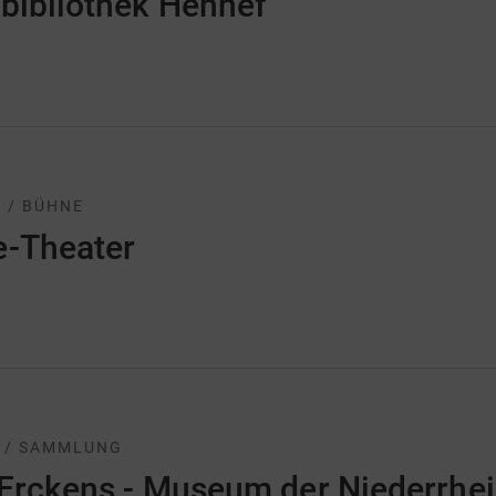
bibliothek Hennef
 / BÜHNE
e-Theater
 / SAMMLUNG
 Erckens - Museum der Niederrhe