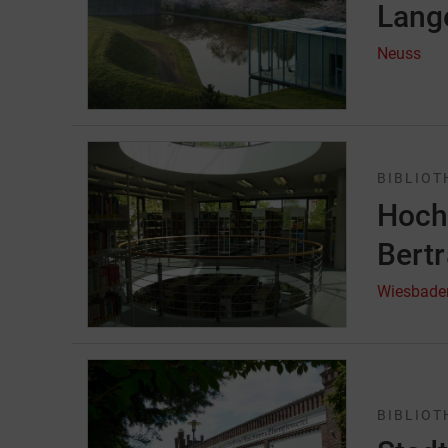
Lang
Neuss
BIBLIOT
Hochs
Bert
Wiesbade
BIBLIOT