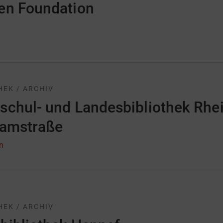
en Foundation
HEK / ARCHIV
chul- und Landesbibliothek RheinMain 
ramstraße
n
HEK / ARCHIV