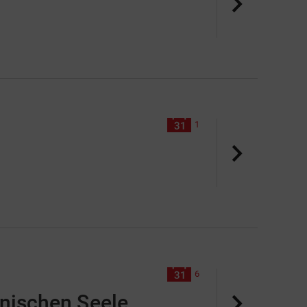
1
6
inischen Seele