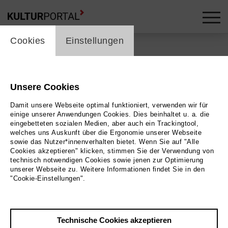
cookie_layer
Cookies
Einstellungen
Support / Hilfebereich
Unsere Cookies
Damit unsere Webseite optimal funktioniert, verwenden wir für
einige unserer Anwendungen Cookies. Dies beinhaltet u. a. die
eingebetteten sozialen Medien, aber auch ein Trackingtool,
Für alle Seiten und Partnerprojekte stellt Kulturserver
welches uns Auskunft über die Ergonomie unserer Webseite
sowie das Nutzer*innenverhalten bietet. Wenn Sie auf "Alle
mit dem
CultureBase Info Hub
eine zentrale Seite für
Cookies akzeptieren" klicken, stimmen Sie der Verwendung von
Hilfe und Information zu Verfügung.
technisch notwendigen Cookies sowie jenen zur Optimierung
unserer Webseite zu. Weitere Informationen findet Sie in den
"Cookie-Einstellungen".
Wie ändert man sein Passwort? Wie werden
Veranstaltungen eingetragen oder wie kann man
Veranstaltungsorten bearbeiten? Diese und vieles
Technische Cookies akzeptieren