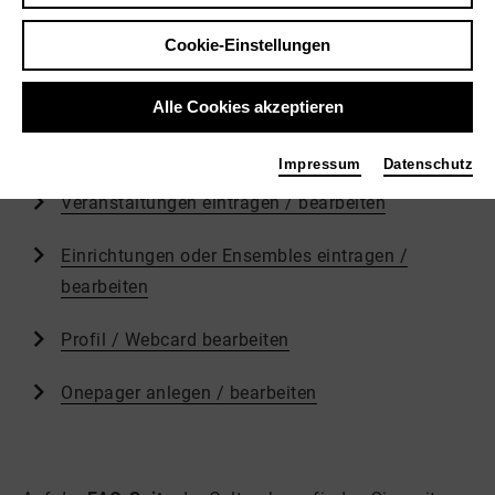
mehr finden Sie dort in gebündeter Form.
Cookie-Einstellungen
Direkte Zugänge zu den wichtigen Themenbereichen
Alle Cookies akzeptieren
Passwort erneuern
Impressum
Datenschutz
Veranstaltungen eintragen / bearbeiten
Einrichtungen oder Ensembles eintragen /
bearbeiten
Profil / Webcard bearbeiten
Onepager anlegen / bearbeiten