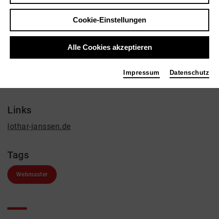
Lothar Janssen
Bildende Kunst
Cookie-Einstellungen
Kontakt
Alle Cookies akzeptieren
Gutenbergstr. 13
47803 Krefeld
Impressum
Datenschutz
+49 2151 750487
Links
lothar-janssen.de
Tags
Webmaster