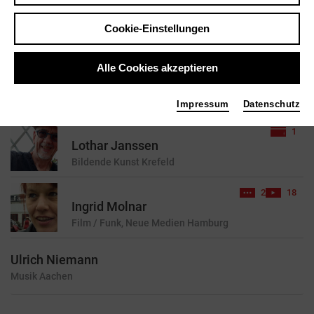
Cookie-Einstellungen
reset
Alle Cookies akzeptieren
3 Treffer für Ihre Suchanfrage gefunden
Impressum
Datenschutz
1
Lothar Janssen
Bildende Kunst
Krefeld
2
18
Ingrid Molnar
Film / Funk, Neue Medien
Hamburg
Ulrich Niemann
Musik
Aachen