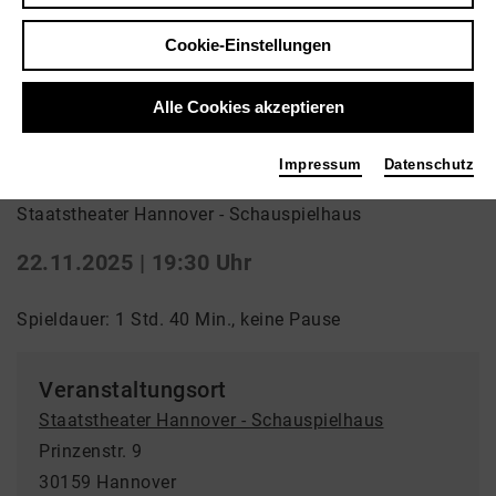
Zurück
|
Übersicht
Cookie-Einstellungen
Drama | Schauspiel
Einführung: 45 Minuten vor Beginn
Alle Cookies akzeptieren
Wanja
Impressum
Datenschutz
Staatstheater Hannover - Schauspielhaus
22.11.2025 | 19:30 Uhr
Spieldauer: 1 Std. 40 Min., keine Pause
Veranstaltungsort
Staatstheater Hannover - Schauspielhaus
Prinzenstr. 9
30159 Hannover