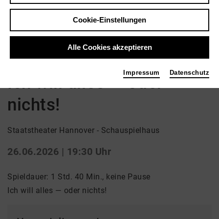
Zurück
|
Übersicht
Cookie-Einstellungen
Schauspiel | Uraufführung / Schauspiel
Bring your Friends: Zu jedem Vollpreis-Ticket erhalten
Alle Cookies akzeptieren
Sie bis zu fünf weitere Tickets für je 10 €
Impressum
Datenschutz
Ich will alles — oder
nichts!
Staatstheater Hannover - Schauspielhaus
26.06.2026 | 19:30 Uhr
Spieldauer: 1 Std. 40 Min., keine Pause
Ich will alles — oder nichts!