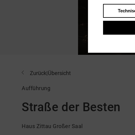
Technis
Zurück
|
Übersicht
Aufführung
Straße der Besten
Haus Zittau Großer Saal