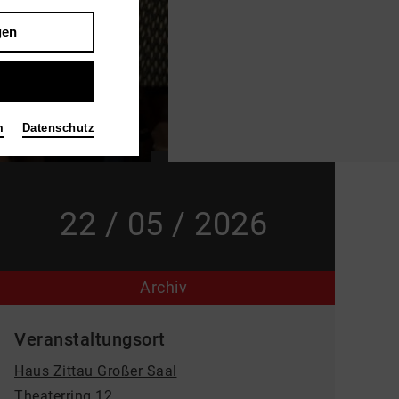
gen
m
Datenschutz
22 / 05 / 2026
Archiv
Veranstaltungsort
Haus Zittau Großer Saal
Theaterring 12