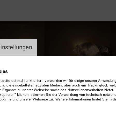
ayer
instellungen
kies
seite optimal funktioniert, verwenden wir für einige unserer Anwendun
u. a. die eingebetteten sozialen Medien, aber auch ein Trackingtool, we
e Ergonomie unserer Webseite sowie das Nutzer*innenverhalten bietet.
zeptieren" klicken, stimmen Sie der Verwendung von technisch notwen
Optimierung unserer Webseite zu. Weitere Informationen findet Sie in d