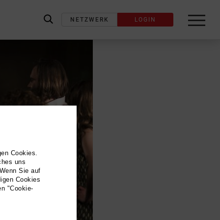
NETZWERK
LOGIN
label_search
gen Cookies.
lches uns
 Wenn Sie auf
digen Cookies
en "Cookie-