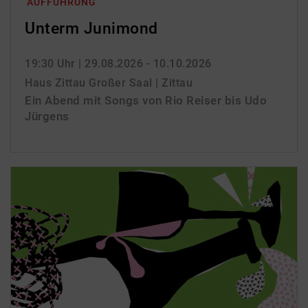
AUFFÜHRUNG
Unterm Junimond
19:30 Uhr
| 29.08.2026 - 10.10.2026
Haus Zittau Großer Saal | Zittau
Ein Abend mit Songs von Rio Reiser bis Udo
Jürgens