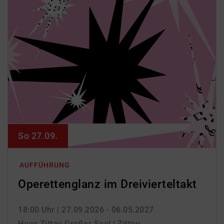
So 27.09.
AUFFÜHRUNG
Operettenglanz im Dreivierteltakt
18:00 Uhr
| 27.09.2026 - 06.05.2027
Haus Zittau Großer Saal | Zittau