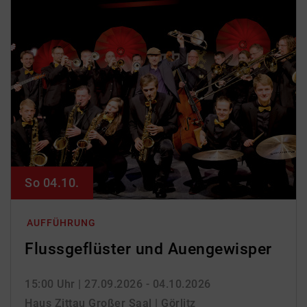
So 04.10.
AUFFÜHRUNG
Flussgeflüster und Auengewisper
15:00 Uhr
| 27.09.2026 - 04.10.2026
Haus Zittau Großer Saal | Görlitz