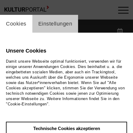
cookie_layer
Kalender -
Cookies
Einstellungen
label_date
label_search
Unsere Cookies
Damit unsere Webseite optimal funktioniert, verwenden wir für
label_category
einige unserer Anwendungen Cookies. Dies beinhaltet u. a. die
eingebetteten sozialen Medien, aber auch ein Trackingtool,
welches uns Auskunft über die Ergonomie unserer Webseite
label_location
sowie das Nutzer*innenverhalten bietet. Wenn Sie auf "Alle
Cookies akzeptieren" klicken, stimmen Sie der Verwendung von
technisch notwendigen Cookies sowie jenen zur Optimierung
unserer Webseite zu. Weitere Informationen findet Sie in den
Filter zurücksetzen
"Cookie-Einstellungen".
Technische Cookies akzeptieren