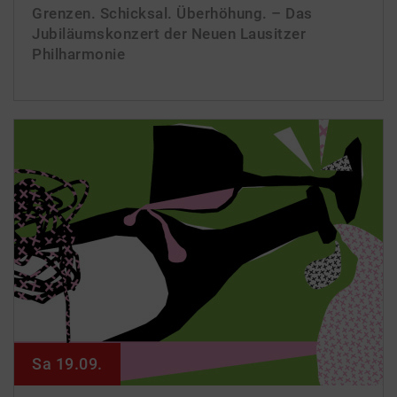
Grenzen. Schicksal. Überhöhung. – Das
Jubiläumskonzert der Neuen Lausitzer
Philharmonie
Sa 19.09.