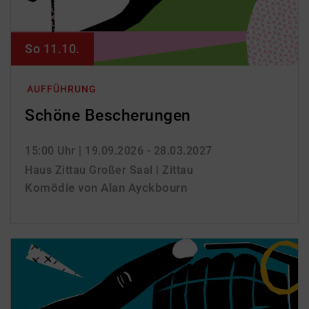
So 11.10.
AUFFÜHRUNG
Schöne Bescherungen
15:00 Uhr
| 19.09.2026 - 28.03.2027
Haus Zittau Großer Saal | Zittau
Komödie von Alan Ayckbourn