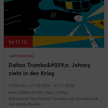
Sa 17.10.
AUFFÜHRUNG
Dalton Trumbo&#039;s: Johnny
zieht in den Krieg
19:30 Uhr
| 17.10.2026 - 21.11.2026
Haus Zittau Großer Saal | Zittau
Schauspiel von Dalton Trumbo mit Soundtrack
von Mark Reeder