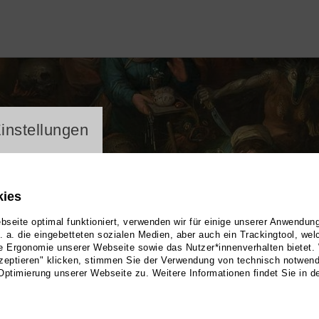
ayer
instellungen
kies
seite optimal funktioniert, verwenden wir für einige unserer Anwendun
u. a. die eingebetteten sozialen Medien, aber auch ein Trackingtool, we
e Ergonomie unserer Webseite sowie das Nutzer*innenverhalten bietet.
zeptieren" klicken, stimmen Sie der Verwendung von technisch notwen
Optimierung unserer Webseite zu. Weitere Informationen findet Sie in d