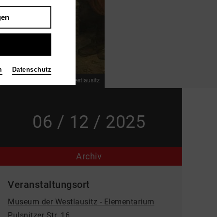
gen
m
Datenschutz
Bild 2025 / Museum der Westlausitz
06 / 12 / 2025
Archiv
Veranstaltungsort
Museum der Westlausitz - Elementarium
Pulsnitzer Str. 16