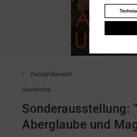
Technis
Zurück
|
Übersicht
Geschichte
Sonderausstellung: 
Aberglaube und Mag