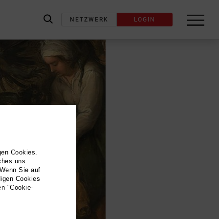
NETZWERK
LOGIN
label_search
gen Cookies.
lches uns
 Wenn Sie auf
digen Cookies
en "Cookie-