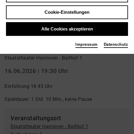
Zurück
|
Übersicht
Cookie-Einstellungen
Schauspiel | Uraufführung / Schauspiel
Abo Di 8
Alle Cookies akzeptieren
Sliding Away
Impressum
Datenschutz
Staatstheater Hannover - Ballhof 1
16.06.2026 | 19:30 Uhr
Einführung 18:45 Uhr
Spieldauer: 1 Std. 10 Min., keine Pause
Veranstaltungsort
Staatstheater Hannover - Ballhof 1