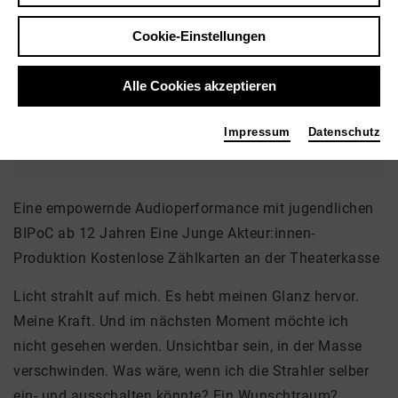
Brauhaus
Cookie-Einstellungen
Goetheplatz
28203 Bremen
Alle Cookies akzeptieren
Ticket
Impressum
Datenschutz
Eine empowernde Audioperformance mit jugendlichen
BIPoC ab 12 Jahren Eine Junge Akteur:innen-
Produktion Kostenlose Zählkarten an der Theaterkasse
Licht strahlt auf mich. Es hebt meinen Glanz hervor.
Meine Kraft. Und im nächsten Moment möchte ich
nicht gesehen werden. Unsichtbar sein, in der Masse
verschwinden. Was wäre, wenn ich die Strahler selber
ein- und ausschalten könnte? Ein Wunschtraum?