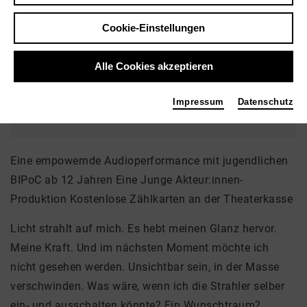
Brauhaus
Cookie-Einstellungen
Goetheplatz
28203 Bremen
Alle Cookies akzeptieren
Ticket
Impressum
Datenschutz
Eine empowernde Audioperformance mit jugendlichen
BIPoC ab 12 Jahren Eine Junge Akteur:innen-
Produktion Kostenlose Zählkarten an der Theaterkasse
Licht strahlt auf mich. Es hebt meinen Glanz hervor.
Meine Kraft. Und im nächsten Moment möchte ich
nicht gesehen werden. Unsichtbar sein, in der Masse
verschwinden. Was wäre, wenn ich die Strahler selber
ein- und ausschalten könnte? Ein Wunschtraum?