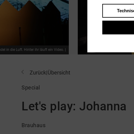
Technis
 in die Luft. Hinter ihr läuft ein Video. |
Zurück
|
Übersicht
Special
Let's play: Johanna
Brauhaus