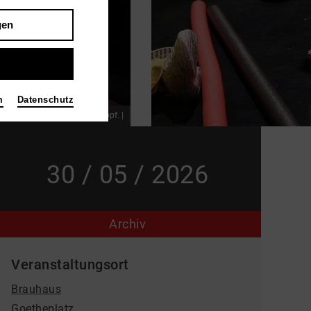
gen
m
Datenschutz
r trägt ein Geweih auf dem Kopf. |
30 / 05 / 2026
Archiv
Veranstaltungsort
Brauhaus
Goetheplatz