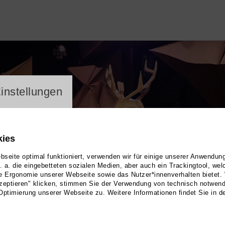
ayer
instellungen
kies
seite optimal funktioniert, verwenden wir für einige unserer Anwendun
u. a. die eingebetteten sozialen Medien, aber auch ein Trackingtool, we
e Ergonomie unserer Webseite sowie das Nutzer*innenverhalten bietet.
zeptieren" klicken, stimmen Sie der Verwendung von technisch notwen
Optimierung unserer Webseite zu. Weitere Informationen findet Sie in d