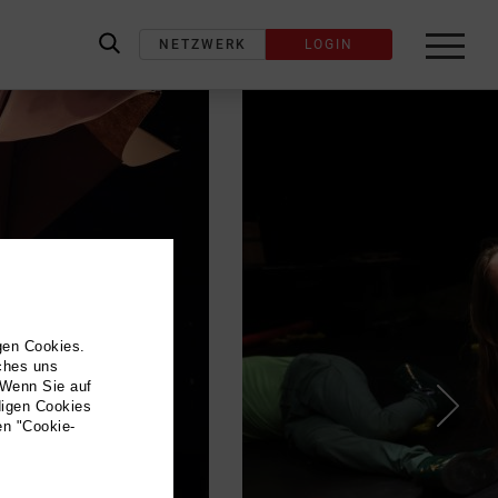
NETZWERK
LOGIN
label_search
gen Cookies.
lches uns
 Wenn Sie auf
digen Cookies
en "Cookie-