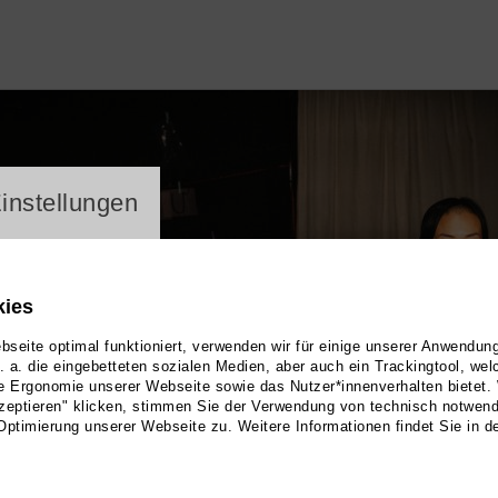
ayer
instellungen
kies
seite optimal funktioniert, verwenden wir für einige unserer Anwendun
u. a. die eingebetteten sozialen Medien, aber auch ein Trackingtool, we
e Ergonomie unserer Webseite sowie das Nutzer*innenverhalten bietet.
zeptieren" klicken, stimmen Sie der Verwendung von technisch notwen
Optimierung unserer Webseite zu. Weitere Informationen findet Sie in d