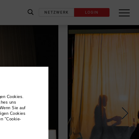
NETZWERK
LOGIN
label_search
gen Cookies.
lches uns
 Wenn Sie auf
digen Cookies
en "Cookie-