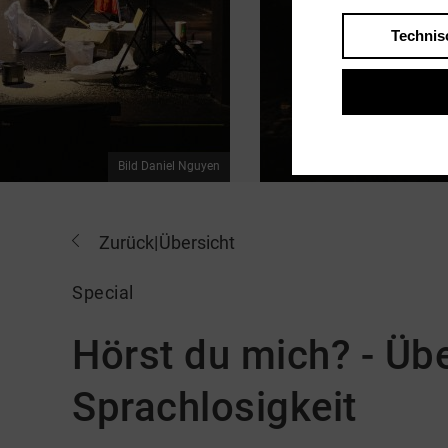
Technis
Bild Daniel Nguyen
Zurück
|
Übersicht
Special
Hörst du mich? - Übe
Sprachlosigkeit