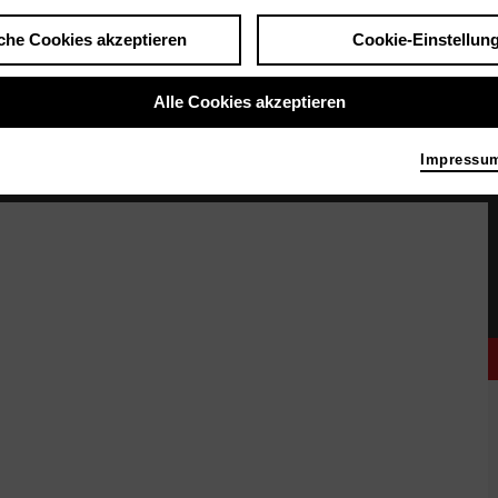
che Cookies akzeptieren
Cookie-Einstellun
Alle Cookies akzeptieren
Impressu
oden, die eine hält der anderen ein Mikrofon hin. Hinter ihnen stehen vier Menschen