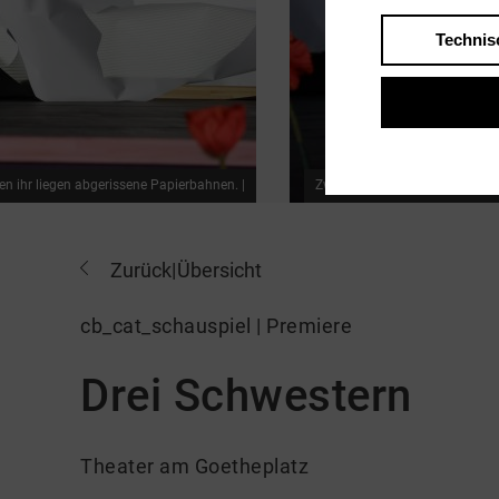
Technis
en ihr liegen abgerissene Papierbahnen. |
Zwei Personen sitzen auf dem B
Zurück
|
Übersicht
cb_cat_schauspiel | Premiere
Drei Schwestern
Theater am Goetheplatz