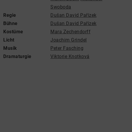
Swoboda
Regie
Dušan David Pařízek
Bühne
Dušan David Pařízek
Kostüme
Mara Zechendorff
Licht
Joachim Grindel
Musik
Peter Fasching
Dramaturgie
Viktorie Knotková