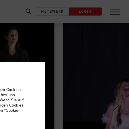
NETZWERK
LOGIN
label_search
gen Cookies.
lches uns
 Wenn Sie auf
digen Cookies
en "Cookie-