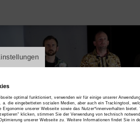
ayer
instellungen
kies
seite optimal funktioniert, verwenden wir für einige unserer Anwendun
u. a. die eingebetteten sozialen Medien, aber auch ein Trackingtool, we
e Ergonomie unserer Webseite sowie das Nutzer*innenverhalten bietet.
zeptieren" klicken, stimmen Sie der Verwendung von technisch notwen
Optimierung unserer Webseite zu. Weitere Informationen findet Sie in d