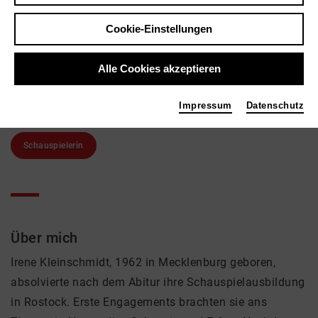
Irene Kleinschmidt
Theater
Cookie-Einstellungen
Links
Alle Cookies akzeptieren
theaterbremen.de
Impressum
Datenschutz
Tags
Schauspielerin
Über mich
Irene Kleinschmidt, 1962 in Mecklenburg geboren,
absolvierte nach dem Abitur ihre Schauspielausbildung
in Rostock. Erste Engagements brachten sie ans