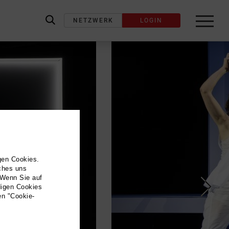
NETZWERK
LOGIN
label_search
gen Cookies.
lches uns
 Wenn Sie auf
digen Cookies
en "Cookie-