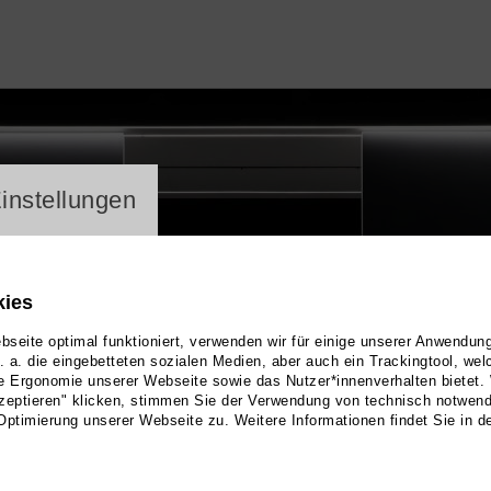
ayer
instellungen
kies
seite optimal funktioniert, verwenden wir für einige unserer Anwendun
u. a. die eingebetteten sozialen Medien, aber auch ein Trackingtool, we
e Ergonomie unserer Webseite sowie das Nutzer*innenverhalten bietet.
zeptieren" klicken, stimmen Sie der Verwendung von technisch notwen
Optimierung unserer Webseite zu. Weitere Informationen findet Sie in d