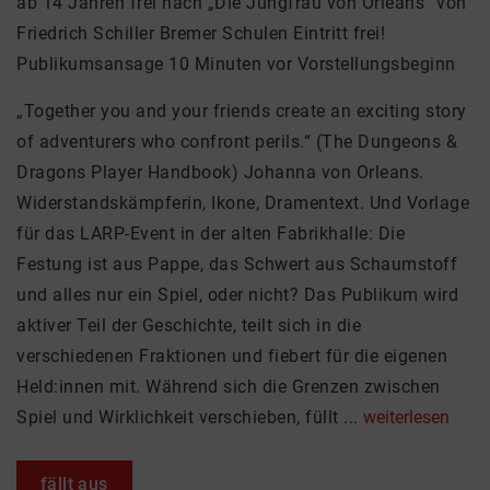
ab 14 Jahren frei nach „Die Jungfrau von Orleans“ von
Friedrich Schiller Bremer Schulen Eintritt frei!
Publikumsansage 10 Minuten vor Vorstellungsbeginn
„Together you and your friends create an exciting story
of adventurers who confront perils.“ (The Dungeons &
Dragons Player Handbook) Johanna von Orleans.
Widerstandskämpferin, Ikone, Dramentext. Und Vorlage
für das LARP-Event in der alten Fabrikhalle: Die
Festung ist aus Pappe, das Schwert aus Schaumstoff
und alles nur ein Spiel, oder nicht? Das Publikum wird
aktiver Teil der Geschichte, teilt sich in die
verschiedenen Fraktionen und fiebert für die eigenen
Held:innen mit. Während sich die Grenzen zwischen
Spiel und Wirklichkeit verschieben, füllt ...
weiterlesen
fällt aus