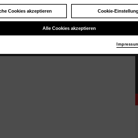
che Cookies akzeptieren
Cookie-Einstellun
Alle Cookies akzeptieren
Impressu
chauspielerin stehen nebeneinander. Sie halten sich an den Händen. Im Hintergrund si