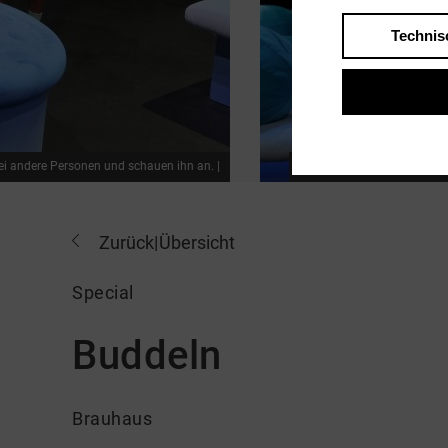
Technis
wei andere Personen und schauen ihn an. |
Ein Schauspieler und eine S
Zurück
|
Übersicht
Special
Buddeln
Brauhaus