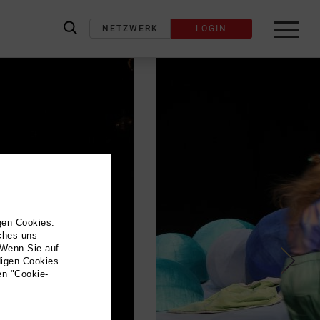
NETZWERK
LOGIN
label_search
gen Cookies.
lches uns
 Wenn Sie auf
digen Cookies
en "Cookie-