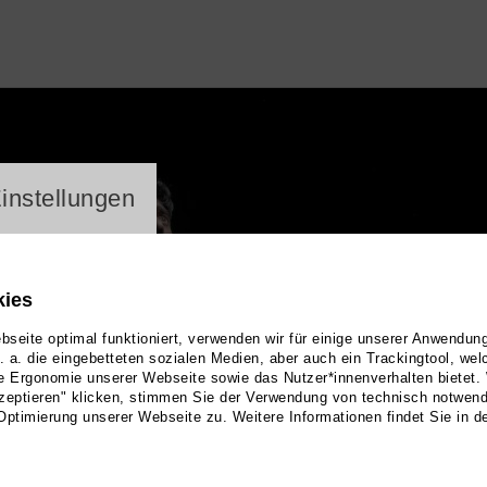
ayer
instellungen
kies
seite optimal funktioniert, verwenden wir für einige unserer Anwendun
u. a. die eingebetteten sozialen Medien, aber auch ein Trackingtool, we
e Ergonomie unserer Webseite sowie das Nutzer*innenverhalten bietet.
zeptieren" klicken, stimmen Sie der Verwendung von technisch notwen
Optimierung unserer Webseite zu. Weitere Informationen findet Sie in d