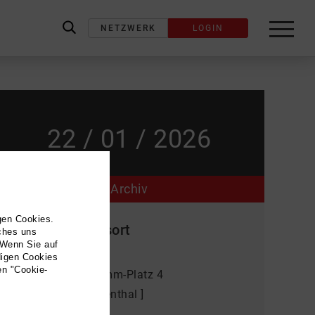
NETZWERK
LOGIN
label_search
22 / 01 / 2026
Archiv
gen Cookies.
Veranstaltungsort
lches uns
 Wenn Sie auf
VENTANA
digen Cookies
en "Cookie-
Elisabeth-von-Mumm-Platz 4
50937 Köln [ Lindenthal ]