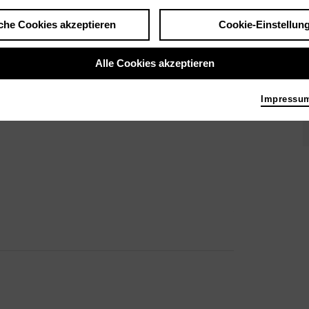
che Cookies akzeptieren
Cookie-Einstellun
be, Pierre Jodlowski, Joan Tower, Georg
Alle Cookies akzeptieren
n
Impressu
 Dr. Thomas Moore