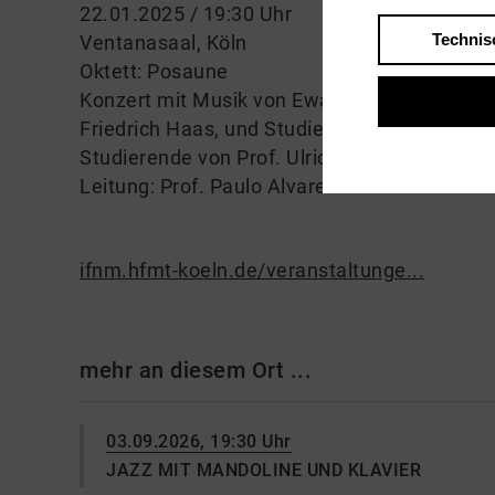
22.01.2025 / 19:30 Uhr
Technis
Ventanasaal, Köln
Oktett: Posaune
Konzert mit Musik von Ewa Jelinska, Folk Ra
Friedrich Haas, und Studierende Kompositio
Studierende von Prof. Ulrich Flad
Leitung: Prof. Paulo Alvares und Jun.-Prof.
ifnm.hfmt-koeln.de/veranstaltunge...
mehr an diesem Ort ...
03.09.2026, 19:30 Uhr
JAZZ MIT MANDOLINE UND KLAVIER