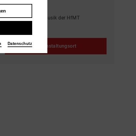
Veranstalter
gen
Institut für Neue Musik der HfMT
Köln [ Innenstadt ]
m
Datenschutz
Veranstaltungsort