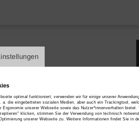
ayer
instellungen
kies
seite optimal funktioniert, verwenden wir für einige unserer Anwendun
u. a. die eingebetteten sozialen Medien, aber auch ein Trackingtool, we
e Ergonomie unserer Webseite sowie das Nutzer*innenverhalten bietet.
zeptieren" klicken, stimmen Sie der Verwendung von technisch notwen
Optimierung unserer Webseite zu. Weitere Informationen findet Sie in d