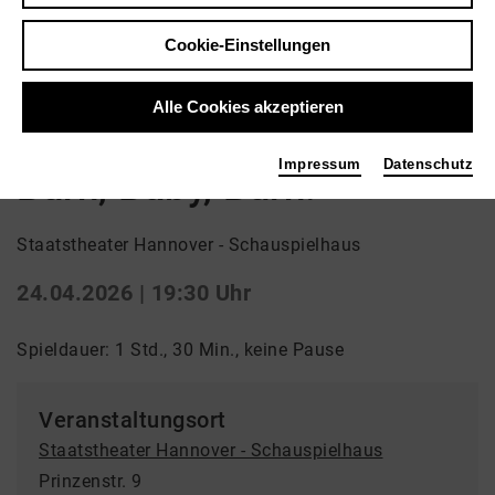
Zurück
|
Übersicht
Cookie-Einstellungen
Schauspiel | Uraufführung / Schauspiel
Einführung 18:45 Uhr
Alle Cookies akzeptieren
Abo Fr 6
Impressum
Datenschutz
Burn, Baby, Burn!
Staatstheater Hannover - Schauspielhaus
24.04.2026 | 19:30 Uhr
Spieldauer: 1 Std., 30 Min., keine Pause
Veranstaltungsort
Staatstheater Hannover - Schauspielhaus
Prinzenstr. 9