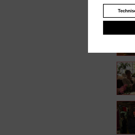
Technis
In Fil