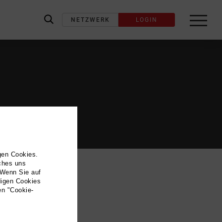
NETZWERK
LOGIN
label_search
gen Cookies.
lches uns
 Wenn Sie auf
digen Cookies
en "Cookie-