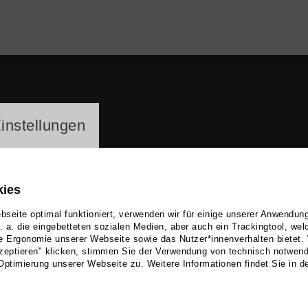
ayer
instellungen
kies
seite optimal funktioniert, verwenden wir für einige unserer Anwendun
u. a. die eingebetteten sozialen Medien, aber auch ein Trackingtool, we
e Ergonomie unserer Webseite sowie das Nutzer*innenverhalten bietet.
iswa Gärtig
zeptieren" klicken, stimmen Sie der Verwendung von technisch notwen
Optimierung unserer Webseite zu. Weitere Informationen findet Sie in d