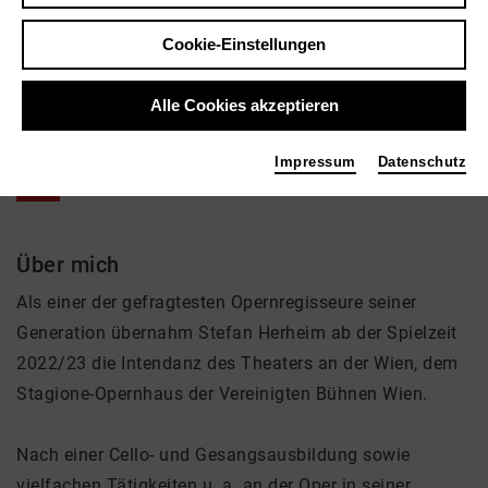
Stefan Herheim
Musik, Theater
Cookie-Einstellungen
Tags
Alle Cookies akzeptieren
Inszenierung
Impressum
Datenschutz
Über mich
Als einer der gefragtesten Opernregisseure seiner
Generation übernahm Stefan Herheim ab der Spielzeit
2022/23 die Intendanz des Theaters an der Wien, dem
Stagione-Opernhaus der Vereinigten Bühnen Wien.
Nach einer Cello- und Gesangsausbildung sowie
vielfachen Tätigkeiten u. a. an der Oper in seiner