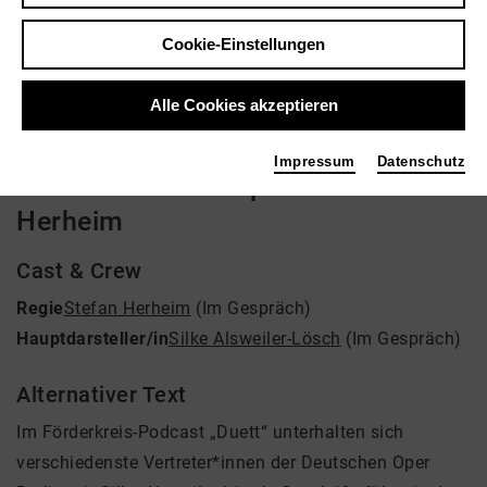
Regie: Stefan Herheim
Cookie-Einstellungen
Video VoD / live
Alle Cookies akzeptieren
Impressum
Datenschutz
Duett #7 ... Im Gespräch mit Stefan
Herheim
Cast & Crew
Regie
Stefan Herheim
(Im Gespräch)
Hauptdarsteller/in
Silke Alsweiler-Lösch
(Im Gespräch)
Alternativer Text
Im Förderkreis-Podcast „Duett“ unterhalten sich
verschiedenste Vertreter*innen der Deutschen Oper