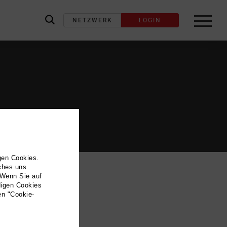
NETZWERK
LOGIN
label_search
gen Cookies.
lches uns
 Wenn Sie auf
digen Cookies
en "Cookie-