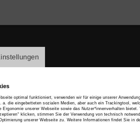
ayer
instellungen
kies
seite optimal funktioniert, verwenden wir für einige unserer Anwendun
u. a. die eingebetteten sozialen Medien, aber auch ein Trackingtool, we
e Ergonomie unserer Webseite sowie das Nutzer*innenverhalten bietet.
hael Riessler
zeptieren" klicken, stimmen Sie der Verwendung von technisch notwen
Optimierung unserer Webseite zu. Weitere Informationen findet Sie in d