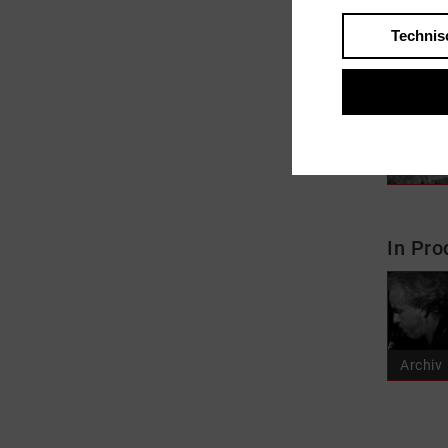
Technis
In Fil
In Pro
Archiv