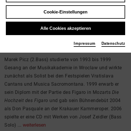
Marek Picz
Cookie-Einstellungen
Musik, Theater
Alle Cookies akzeptieren
Impressum
Datenschutz
Über mich
Marek Picz (2.Bass) studierte von 1993 bis 1999
Gesang an der Musikakademie in Wroclaw und wirkte
zunächst als Solist bei den Festspielen Vratislava
Cantans und Musica Sacromontana. 1999 erwarb er
sein Diplom mit der Partie des Figaro in Mozarts
Die
Hochzeit des Figaro
und gab sein Bühnendebüt 2004
als Don Pasquale an der Krakauer Kammeroper. 2006
spielte er eine CD mit Werken von Josef Zeidler (Bass
Solo) ...
weiterlesen