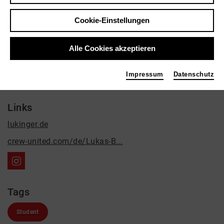
Lukas Bauer
Kontakt
Cookie-Einstellungen
Bernd-Eichinger-Platz 1
80333 München
Alle Cookies akzeptieren
+49 155 61607240
Impressum
Datenschutz
lukas.bauer@campus.hff-muc...
Links
lukinger.de
crew-united.com/de/Lukas-B...
Tags
Student