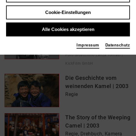
Cookie-Einstellungen
In Filmen / Medien wie ...
Alle Cookies akzeptieren
Die Geburt des
Leoparden | 2018
Impressum
Datenschutz
Regie
Foto Gioacchino Lanza Tomasi |
KickFilm GmbH
Die Geschichte vom
weinenden Kamel | 2003
Regie
The Story of the Weeping
Camel | 2003
Regie, Drehbuch, Kamera