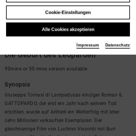
Regie: Luigi Falorni, Roland Wagner
Cookie-Einstellungen
kein Angebot eingestellt
Alle Cookies akzeptieren
Impressum
Datenschutz
Die Geburt des Leoparden
90mins or 50 mins version available
Synopsis
Giuseppe Tomasi di Lampedusas einziger Roman IL
GATTOPARDO, der erst ein Jahr nach seinem Tod
erschien, wurde auf Anhieb ein Welterfolg mit über
zehn Millionen verkauften Exemplaren. Der
gleichnamige Film von Luchino Visconti mit Burt