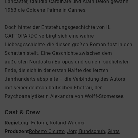
Lancaster, Claudia Cardinale und Alain Delon gewann
1963 die Goldene Palme in Cannes.
Doch hinter der Entstehungsgeschichte von IL
GATTOPARDO verbirgt sich eine wahre
Liebesgeschichte, die diesen großen Roman fast in den
Schatten stellt. Eine Geschichte zwischen dem
äußersten Nordosten Europas und seinem südlichsten
Ende, die sich in der ersten Hälfte des letzten
Jahrhunderts abspielte – die Verbindung des Autors
mit seiner deutsch-baltischen Ehefrau, der
Psychoanalytikerin Alexandra von Wolff-Stomersee.
Cast & Crew
Regie
Luigi Falorni
,
Roland Wagner
Produzent
Roberto Cicutto
,
Jörg Bundschuh
,
Gints