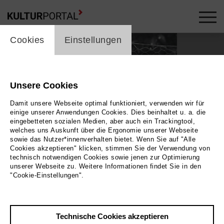
cookie_layer
Cookies
Einstellungen
Unsere Cookies
Damit unsere Webseite optimal funktioniert, verwenden wir für
einige unserer Anwendungen Cookies. Dies beinhaltet u. a. die
eingebetteten sozialen Medien, aber auch ein Trackingtool,
welches uns Auskunft über die Ergonomie unserer Webseite
sowie das Nutzer*innenverhalten bietet. Wenn Sie auf "Alle
Cookies akzeptieren" klicken, stimmen Sie der Verwendung von
technisch notwendigen Cookies sowie jenen zur Optimierung
Foto Gioacchino Lanza Tomasi | KickFilm GmbH
unserer Webseite zu. Weitere Informationen findet Sie in den
"Cookie-Einstellungen".
Zurück
|
Übersicht
Film Info
Technische Cookies akzeptieren
Deutschland 2018 | 90 min.