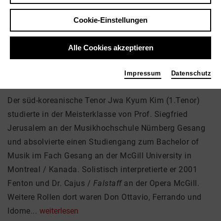
Jwa Kyum Kim
Cookie-Einstellungen
Musik, Theater
Alle Cookies akzeptieren
Impressum
Datenschutz
Über mich
Der süd-koreanische Tenor Jwa Kyum Kim (1.Tenor)
studierte in der Meisterklasse von Prof. Siegfried
Jerusalem an der Musikhochschule Nürnberg Gesang
und absolvierte einen Studiengang zum Bachelor of
Musik im Fach Gesang an der McGill University in
Montreal / Kanada. Solistisch interpretierte er 2001
Fenton und Dr. Cajus /
Falstaff
an der Opera McGill.
Weitere Rollen dort waren Don Ottavio, Ferrando und
Idome...
weiterlesen