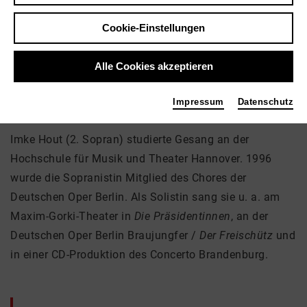
Imke Hout
Cookie-Einstellungen
Musik, Theater
Alle Cookies akzeptieren
Impressum
Datenschutz
Über mich
Imke Hout (2. Sopran) studierte Gesang an der
Hochschule für Musik und Theater Hannover. 1996
wurde die Sopranistin Mitglied des Chores der
Deutschen Oper Berlin. Als Solistin sang sie u. a. am
Maxim-Gorki-Theater in
Die Präsidentinnen
, an der
Deutschen Oper Berlin Braujungfer /
Der Freischütz
und
in einer CD-Produktion des Concerto Brandenburg.