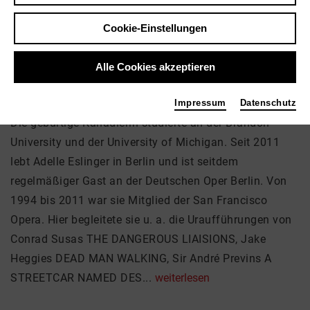
Adelle Eslinger-Runnicles
Musik
Cookie-Einstellungen
Alle Cookies akzeptieren
Über mich
Impressum
Datenschutz
Die gebürtige Kanadierin studierte an der Brandon
University und der University of Michigan. Seit 2011
lebt Adelle Eslinger in Berlin und ist seitdem
regelmäßiger Gast an der Deutschen Oper Berlin. Von
1994 bis 2011 war sie Mitglied der San Francisco
Opera. Hier begleitete sie u. a. die Uraufführungen von
Conrad Susas THE DANGEROUS LIAISIONS, Jake
Heggies DEAD MAN WALKING, Sir André Previns A
STREETCAR NAMED DES...
weiterlesen