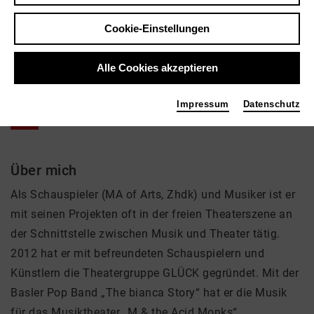
Victor Moser
Musik, Theater
Cookie-Einstellungen
Tags
Alle Cookies akzeptieren
Solist
Impressum
Datenschutz
Über mich
Als Schauspieler (MA of Arts, Zhdk) und Musiker ist er
mit seinen Projekten oft in der freien Theaterszene an
der Schnittstelle zwischen Musik und Theater tätig.
2012 hat er mit befreundeten Schauspielern und
Künstlern die Theatergruppe GLÜCK gegründet. Mit der
Basler Pop Band „The bianca Story“ hat er die Musik
für das Musiktheater „M & the Acid Monks“