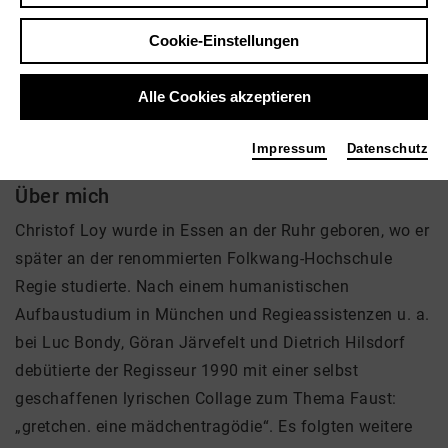
Tags
Cookie-Einstellungen
Sänger
Alle Cookies akzeptieren
Impressum
Datenschutz
Über mich
Christof Loy wurde in Essen an der Ruhr geboren, wo er
später an der renommierten Folkwang-Hochschule
Regie studierte. Nach einem humanistischen
Aufbaustudium in München und Regieassistenzen u. a.
bei Luc Bondy, Göran Järvefelt und Dietrich Hilsdorf
debütierte der Regisseur 1990 mit einer selbst
geschaffenen lyrischen Collage zum Thema Faust:
„gretchen. eine mädchentragödie“. Es folgten weitere