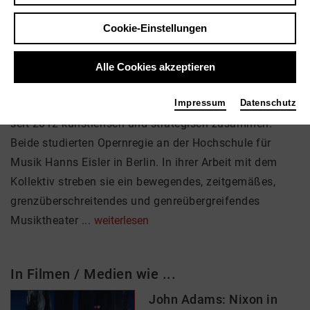
Cookie-Einstellungen
Über mich
Das Musiktheaterkollektiv Hauen•Und•Stechen wurde
Alle Cookies akzeptieren
von den Musiktheaterregisseurinnen Franziska
Kronfoth und Julia Lwowski gegründet. Sie arbeiten
Impressum
Datenschutz
seit 2012 künstlerisch und strategisch zusammen.
Beide studierten Opernregie an der Hochschule für
Musik Hanns Eisler in Berlin. In ihrer Arbeit mit dem
Kollektiv streben sie ein bewegendes, zeitgemäßes,
grenzüberschreitendes und genreübergreifendes
Musiktheater ...
weiterlesen
In Filmen / Medien wie ...
John Adams: Nixon in