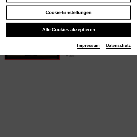
Cookie-Einstellungen
In Filmen / Medien wie ...
Alle Cookies akzeptieren
Binokl | 2019
Ton
Impressum
Datenschutz
Foto 2019 Mila Zhluktenko | Rebecca
Hoeft