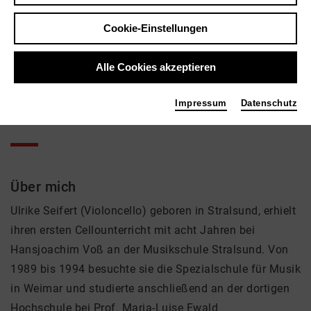
Ulrike Seifert
Cookie-Einstellungen
Musik
Tags
Alle Cookies akzeptieren
Violoncello
Impressum
Datenschutz
Über mich
Ulrike Seifert (Violoncello) geboren in Stralsund, erhielt
ihren ersten Cellounterricht mit acht Jahren bei
Hansjoachim Voß an der Musikschule Stralsund. Von
1989 bis 1994 besuchte sie die Spezialschule für Musik
in Weimar und studierte anschließend an der dortigen
Hochschule bei Prof. Maria-Luise Ewald