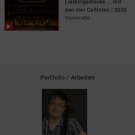
Lieblingsstücke ... mit
den vier Cellisten | 2020
Violoncello
Portfolio / Arbeiten
skip_media_container