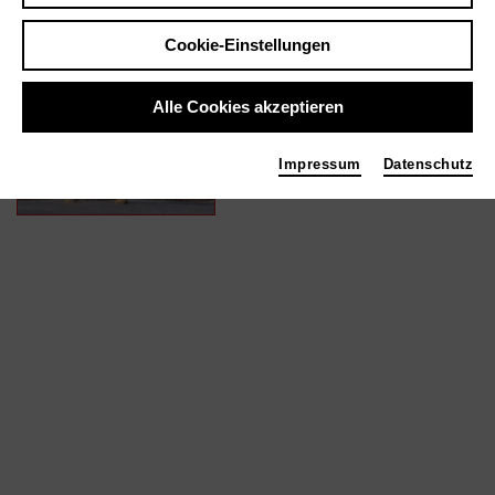
Cookie-Einstellungen
In Filmen / Medien wie ...
Alle Cookies akzeptieren
Eisbärensommer | 2015
Smithsonian Channel
Impressum
Datenschutz
Foto 2016 Klaus Scheurich