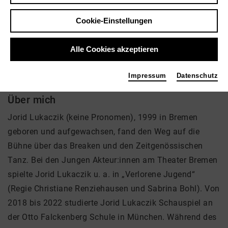
Tags
Cookie-Einstellungen
Schauspieler:in (Gast)
Mitarbeiter
Alle Cookies akzeptieren
Impressum
Datenschutz
Über mich
Jorid Lukaczik (keine Pronomen), 1999 in Bremen
geboren und aufgewachsen, fand den Weg auf die
Bühne über das Breaken und den Zeitgenössischen
Tanz. Bei den Jungen Akteur:innen am Theater Bremen
spielte Jorid Lukaczik u. a. in „Verlorene Jugend“
(Regie Christiane Renziehausen und Sabrina Bohl). Von
2018 bis 2022 studierte Jorid Lukaczik Schauspiel an
der Otto Falckenberg Schule in München. Während des