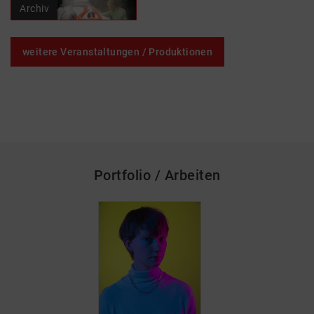
Archiv
weitere Veranstaltungen / Produktionen
Portfolio / Arbeiten
skip_media_container