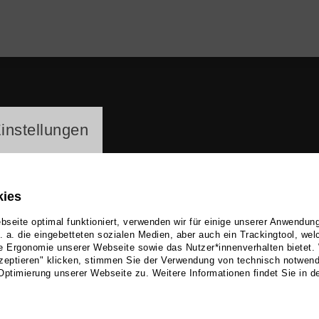
ayer
instellungen
kies
seite optimal funktioniert, verwenden wir für einige unserer Anwendun
u. a. die eingebetteten sozialen Medien, aber auch ein Trackingtool, we
e Ergonomie unserer Webseite sowie das Nutzer*innenverhalten bietet.
gor Eckstein
zeptieren" klicken, stimmen Sie der Verwendung von technisch notwen
Optimierung unserer Webseite zu. Weitere Informationen findet Sie in d