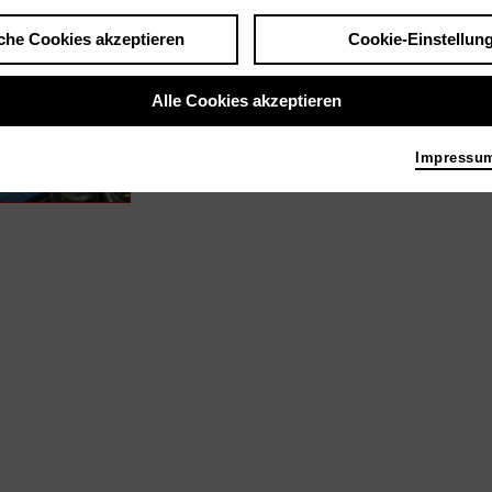
che Cookies akzeptieren
Cookie-Einstellun
men / Medien wie ...
LOOK WHO´S BACK | 2016
Alle Cookies akzeptieren
Maske
Impressu