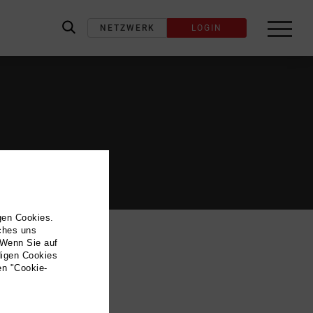
NETZWERK
LOGIN
label_search
gen Cookies.
lches uns
 Wenn Sie auf
digen Cookies
en "Cookie-