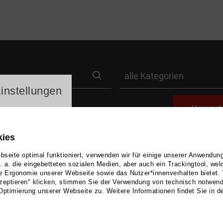
search
label_category
ayer
instellungen
Veranst
kies
seite optimal funktioniert, verwenden wir für einige unserer Anwendun
u. a. die eingebetteten sozialen Medien, aber auch ein Trackingtool, we
e Ergonomie unserer Webseite sowie das Nutzer*innenverhalten bietet.
zeptieren" klicken, stimmen Sie der Verwendung von technisch notwen
KUNST | AUSSTELLUNG
Optimierung unserer Webseite zu. Weitere Informationen findet Sie in d
Kunst­gespräche