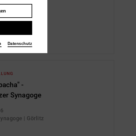
26
 | Neuss
gen
m
Datenschutz
LLUNG
pacha" -
tzer Synagoge
26
Synagoge | Görlitz