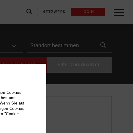
NETZWERK
LOGIN
label_search
label_location
altung eintragen
Filter zurücksetzen
gen Cookies.
lches uns
 Wenn Sie auf
digen Cookies
en "Cookie-