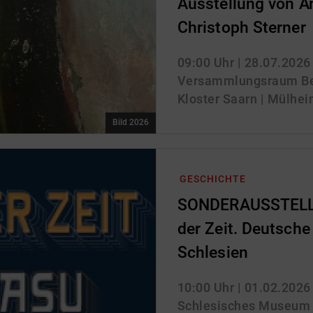
Ausstellung von A
Christoph Sterner
09:00 Uhr
| 28.07.2026
Versammlungsraum Be
Kloster Saarn | Mülhei
Bild 2026
GESCHICHTE
SONDERAUSSTELLU
der Zeit. Deutsche 
Schlesien
10:00 Uhr
| 01.02.2026
Schlesisches Museum zu