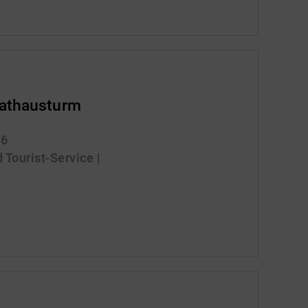
Rathausturm
26
 Tourist-Service |