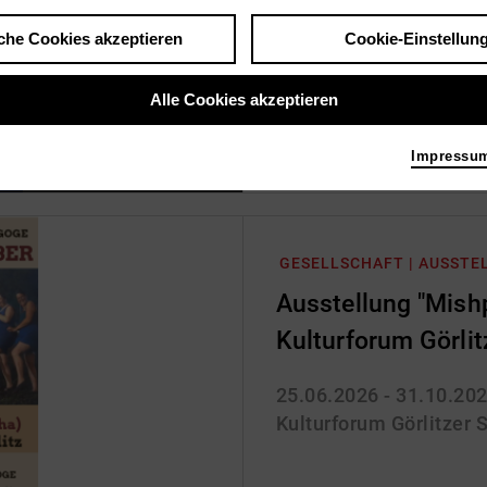
10.06.2026 - 03.09.20
Clemens-Sels-Museum
che Cookies akzeptieren
Cookie-Einstellun
Alle Cookies akzeptieren
Impressu
Bild Clemens Sels Museum Neuss
GESELLSCHAFT | AUSSTE
Ausstellung "Mish
Kulturforum Görli
25.06.2026 - 31.10.20
Kulturforum Görlitzer 