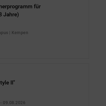
mmerprogramm für
8 Jahre)
mpus | Kempen
yle II"
 - 09.08.2026