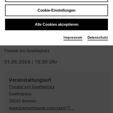
Cookie-Einstellungen
Zurück
|
Übersicht
Opera
Alle Cookies akzeptieren
War Requiem
Impressum
Datenschutz
Theater am Goetheplatz
31.05.2026 | 15:30 Uhr
Veranstaltungsort
Theater am Goetheplatz
Goetheplatz
28203 Bremen
www.bremertheater.com/start/?i...