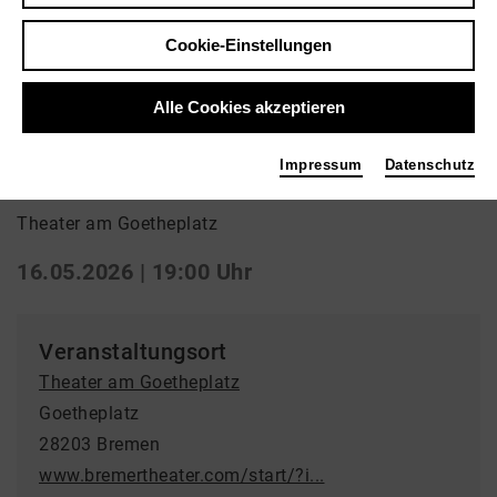
Cookie-Einstellungen
Zurück
|
Übersicht
Opera
Alle Cookies akzeptieren
War Requiem
Impressum
Datenschutz
Theater am Goetheplatz
16.05.2026 | 19:00 Uhr
Veranstaltungsort
Theater am Goetheplatz
Goetheplatz
28203 Bremen
www.bremertheater.com/start/?i...