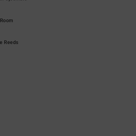
n Room
he Reeds