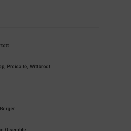
tett
p, Preisaitė, Wittbrodt
Berger
san Ojsemble