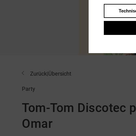
Technis
Zurück
|
Übersicht
Party
Tom-Tom Discotec p
Omar