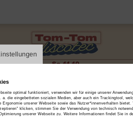
ayer
instellungen
kies
seite optimal funktioniert, verwenden wir für einige unserer Anwendun
u. a. die eingebetteten sozialen Medien, aber auch ein Trackingtool, we
e Ergonomie unserer Webseite sowie das Nutzer*innenverhalten bietet.
zeptieren" klicken, stimmen Sie der Verwendung von technisch notwen
Optimierung unserer Webseite zu. Weitere Informationen findet Sie in d