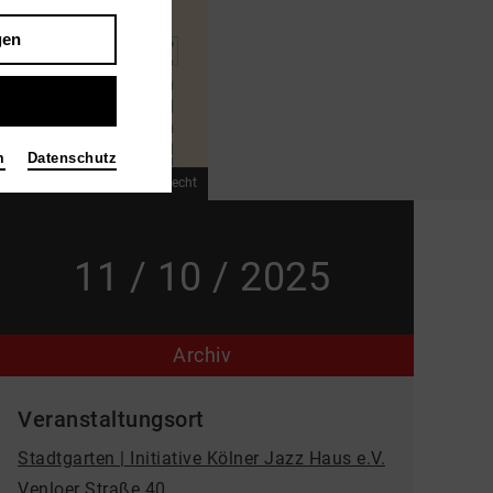
gen
m
Datenschutz
hristian Schäfer, Annika Albrecht
11 / 10 / 2025
Archiv
Veranstaltungsort
Stadtgarten | Initiative Kölner Jazz Haus e.V.
Venloer Straße 40