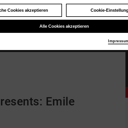
che Cookies akzeptieren
Cookie-Einstellun
Alle Cookies akzeptieren
Impressu
Tom-Tom Discotec © Christian Schäfer, Annika Albrecht
Bild Tom-Tom Discotec © C
resents: Emile