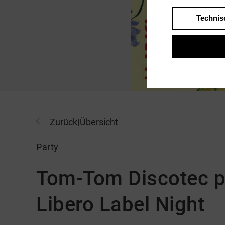
Technis
Zurück
|
Übersicht
Party
Tom-Tom Discotec p
Libero Label Night