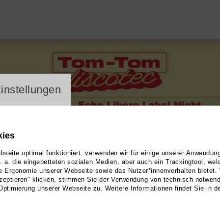
ayer
instellungen
kies
seite optimal funktioniert, verwenden wir für einige unserer Anwendun
u. a. die eingebetteten sozialen Medien, aber auch ein Trackingtool, we
e Ergonomie unserer Webseite sowie das Nutzer*innenverhalten bietet.
zeptieren" klicken, stimmen Sie der Verwendung von technisch notwen
Optimierung unserer Webseite zu. Weitere Informationen findet Sie in d