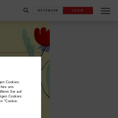
NETZWERK
LOGIN
label_search
gen Cookies.
lches uns
 Wenn Sie auf
digen Cookies
en "Cookie-