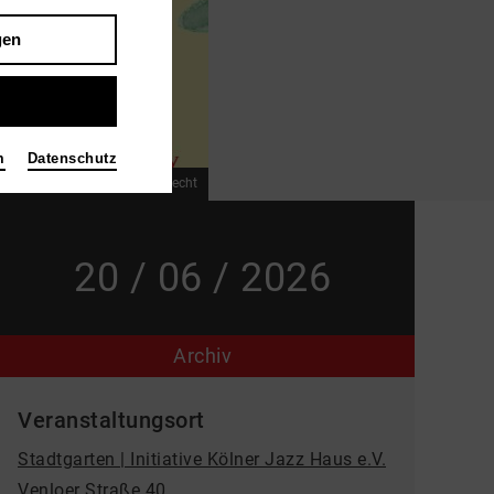
gen
m
Datenschutz
Bild Illustration © Annika Albrecht
20 / 06 / 2026
Archiv
Veranstaltungsort
Stadtgarten | Initiative Kölner Jazz Haus e.V.
Venloer Straße 40