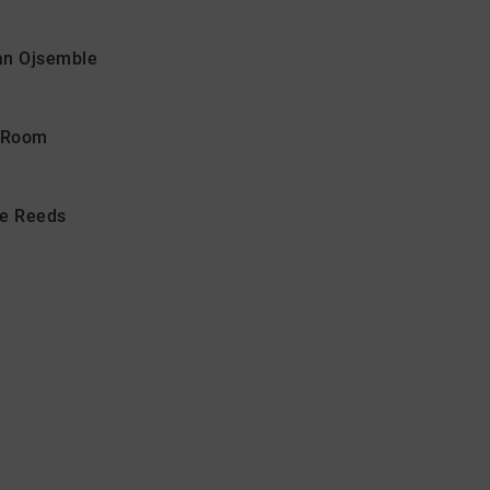
san Ojsemble
n Room
he Reeds