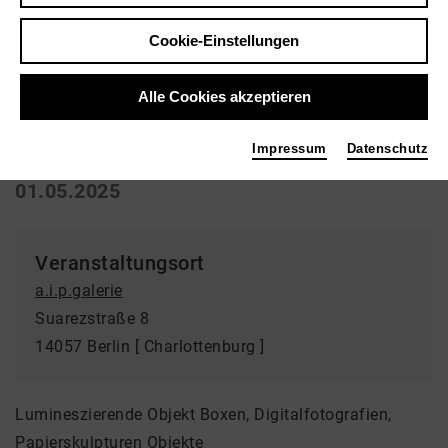
Cookie-Einstellungen
Ausstellung | Kunst
Time will Tell
Alle Cookies akzeptieren
a.i.p.galerie
Impressum
Datenschutz
01.05.2025
Veranstaltungsort
a.i.p.galerie
Suarezstraße 8
14057 Berlin [ Charlottenburg ]
Lumineszierende Objekt Boxen, Digitalfotografien,
Papierskulpturen Objekte