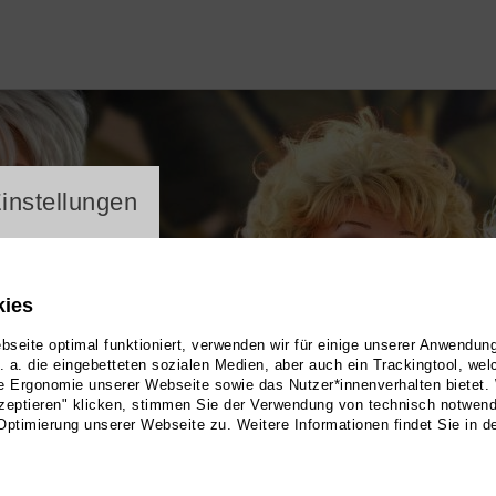
ayer
instellungen
kies
seite optimal funktioniert, verwenden wir für einige unserer Anwendun
u. a. die eingebetteten sozialen Medien, aber auch ein Trackingtool, we
e Ergonomie unserer Webseite sowie das Nutzer*innenverhalten bietet.
zeptieren" klicken, stimmen Sie der Verwendung von technisch notwen
Optimierung unserer Webseite zu. Weitere Informationen findet Sie in d