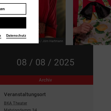
gen
m
Datenschutz
ISTERS OF NO MERCY
Bild 2024 / Jörn Hartmann
08 / 08 / 2025
Archiv
Veranstaltungsort
BKA Theater
Mehringdamm 34