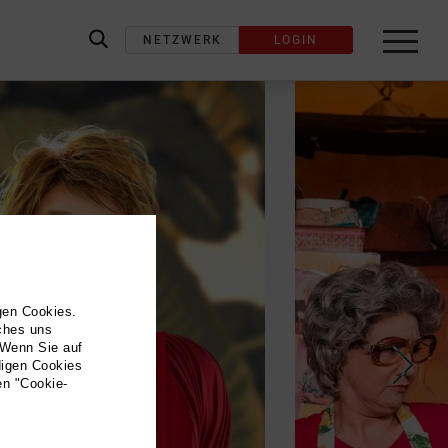
NETZWERK
LOGIN
label_search
gen Cookies.
lches uns
 Wenn Sie auf
digen Cookies
en "Cookie-